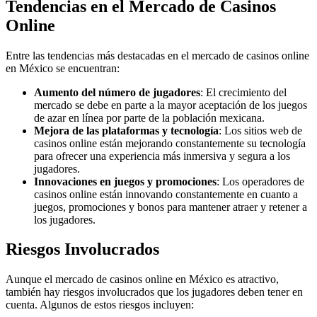
Tendencias en el Mercado de Casinos
Online
Entre las tendencias más destacadas en el mercado de casinos online
en México se encuentran:
Aumento del número de jugadores
: El crecimiento del
mercado se debe en parte a la mayor aceptación de los juegos
de azar en línea por parte de la población mexicana.
Mejora de las plataformas y tecnología
: Los sitios web de
casinos online están mejorando constantemente su tecnología
para ofrecer una experiencia más inmersiva y segura a los
jugadores.
Innovaciones en juegos y promociones
: Los operadores de
casinos online están innovando constantemente en cuanto a
juegos, promociones y bonos para mantener atraer y retener a
los jugadores.
Riesgos Involucrados
Aunque el mercado de casinos online en México es atractivo,
también hay riesgos involucrados que los jugadores deben tener en
cuenta. Algunos de estos riesgos incluyen: