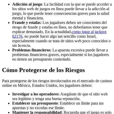
Adicción al juego
: La facilidad con la que se puede acceder a
los sitios web de juegos en línea puede llevar a la adicción al
juego, lo que puede tener consecuencias graves para la salud
mental y financiera.
Fraude y estafas
: Los jugadores deben ser conscientes del
riesgo de fraude y estafas en línea, no deberíamos tener que
explicar demasiado, En la actualidad,
como jugar al jackpot
62176
, no puede hacer algo tan sencillo como Israel,
especialmente cuando se trata de sitios web poco conocidos o
sin licencia.
Problemas financieros
: La apuesta excesiva puede llevar a
problemas financieros graves, especialmente si los jugadores
no tienen un presupuesto controlado.
Cómo Protegerse de los Riesgos
Para protegerse de los riesgos involucrados en el mercado de casinos
online en México, Estados Unidos, los jugadores deben:
Investigar a los operadores
: Asegúrate de que el sitio web
sea legítimo y tenga una buena reputación.
Establecer un presupuesto
: Establece un límite para tus
apuestas y no excedas ese límite.
Mantener la responsabilidad
: Recuerda que el juego es solo