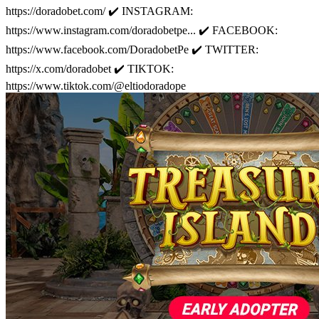
https://doradobet.com/ ✔️ INSTAGRAM:
https://www.instagram.com/doradobetpe... ✔️ FACEBOOK:
https://www.facebook.com/DoradobetPe ✔️ TWITTER:
https://x.com/doradobet ✔️ TIKTOK:
https://www.tiktok.com/@eltiodoradope