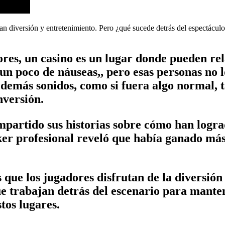
 diversión y entretenimiento. Pero ¿qué sucede detrás del espectáculo?
es, un casino es un lugar donde pueden relaj
n poco de náuseas,, pero esas personas no lo
 demás sonidos, como si fuera algo normal,
nversión.
partido sus historias sobre cómo han logra
ker profesional reveló que había ganado má
e los jugadores disfrutan de la diversión y
e trabajan detrás del escenario para mante
tos lugares.