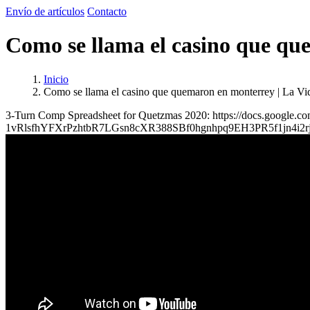
Envío de artículos
Contacto
Como se llama el casino que qu
Inicio
Como se llama el casino que quemaron en monterrey | La Vi
3-Turn Comp Spreadsheet for Quetzmas 2020: https://docs.google.c
1vRlsfhYFXrPzhtbR7LGsn8cXR388SBf0hgnhpq9EH3PR5f1jn4i2rjWyic