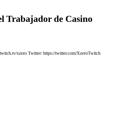
el Trabajador de Casino
/xzero Twitter: https://twitter.com/XzeroTwitch