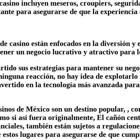
casino incluyen meseros, croupiers, segurid
ante para asegurarse de que la experiencia 
e casino están enfocados en la diversión y el
ner un negocio lucrativo y atractivo para lo
rtido sus estrategias para mantener su neg
 ninguna reacción, no hay idea de explotarlo
invertido en la tecnología más avanzada para
nos de México son un destino popular, , co
mo si así fuera originalmente, El cañón cen
nciales, también están sujetos a regulaciones
 estos lugares para asegurarse de que cumpl