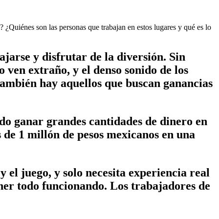
 ¿Quiénes son las personas que trabajan en estos lugares y qué es lo
arse y disfrutar de la diversión. Sin
 ven extraño, y el denso sonido de los
 también hay aquellos que buscan ganancias
do ganar grandes cantidades de dinero en
s de 1 millón de pesos mexicanos en una
 el juego, y solo necesita experiencia real
ner todo funcionando. Los trabajadores de