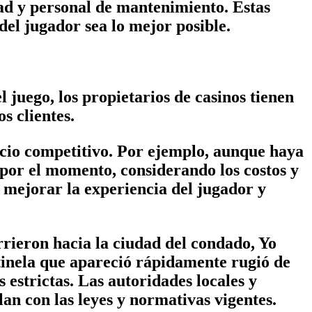
ad y personal de mantenimiento. Estas
del jugador sea lo mejor posible.
 juego, los propietarios de casinos tienen
s clientes.
ocio competitivo. Por ejemplo, aunque haya
 por el momento, considerando los costos y
 mejorar la experiencia del jugador y
rrieron hacia la ciudad del condado, Yo
tinela que apareció rápidamente rugió de
 estrictas. Las autoridades locales y
an con las leyes y normativas vigentes.